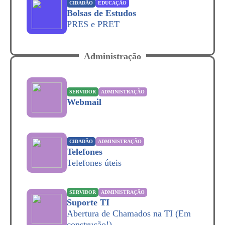
CIDADÃO
EDUCAÇÃO
Bolsas de Estudos
PRES e PRET
Administração
SERVIDOR
ADMINISTRAÇÃO
Webmail
CIDADÃO
ADMINISTRAÇÃO
Telefones
Telefones úteis
SERVIDOR
ADMINISTRAÇÃO
Suporte TI
Abertura de Chamados na TI (Em
construção!)