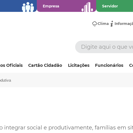
Empresa
Servidor
Clima
Informaç
os Oficiais
Cartão Cidadão
Licitações
Funcionários
C
odutiva
 integrar social e produtivamente, famílias em si