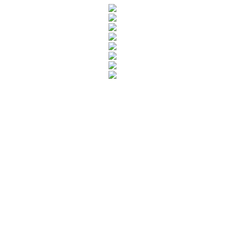
Rua Catharina Calssavara Caldana, n° 451
Bairro Leitão - CEP: 13293-272 - Louveira/SP
faleconosco@louveira.sp.gov.br
(19) 3878-9700
Mapa do Site