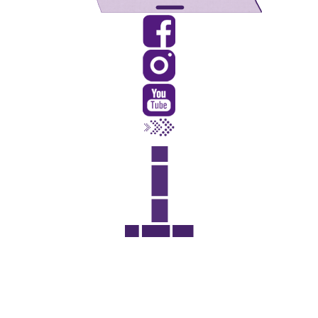
Rua Catharina Calssavara Caldana, n° 451
Bairro Leitão - CEP: 13293-272 - Louveira/SP
faleconosco@louveira.sp.gov.br