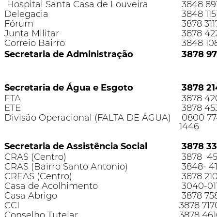
Hospital Santa Casa de Louveira
3848 89
Delegacia
3848 115
Fórum
3878 311
Junta Militar
3878 42
Correio Bairro
3848 10
Secretaria de Administração
3878 97
Secretaria de Água e Esgoto
3878 21
ETA
3878 42
ETE
3878 45
Divisão Operacional (FALTA DE ÁGUA)
0800 774
1446
Secretaria de Assistência Social
3878 33
CRAS (Centro)
3878 45
CRAS (Bairro Santo Antonio)
3848- 41
CREAS (Centro)
3878 210
Casa de Acolhimento
3040-01
Casa Abrigo
3878 75
CCI
3878 717
Conselho Tutelar
3878 461