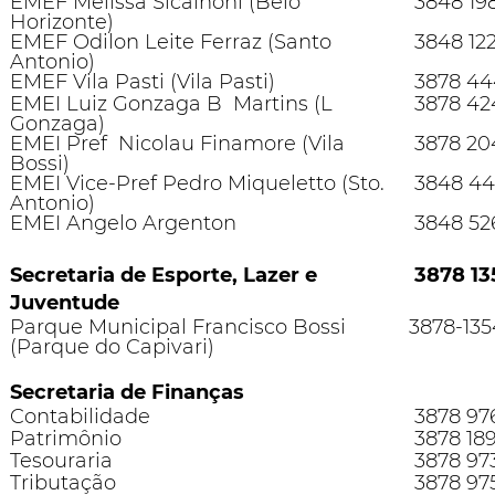
EMEF Melissa Sicalhoni (Belo
3848 19
Horizonte)
EMEF Odilon Leite Ferraz (Santo
3848 12
Antonio)
EMEF Vila Pasti (Vila Pasti)
3878 44
EMEI Luiz Gonzaga B Martins (L
3878 42
Gonzaga)
EMEI Pref Nicolau Finamore (Vila
3878 20
Bossi)
EMEI Vice-Pref Pedro Miqueletto (Sto.
3848 44
Antonio)
EMEI Angelo Argenton
3848 52
Secretaria de Esporte, Lazer e
3878 13
Juventude
Parque Municipal Francisco Bossi
3878-135
(Parque do Capivari)
Secretaria de Finanças
Contabilidade
3878 97
Patrimônio
3878 18
Tesouraria
3878 97
Tributação
3878 97