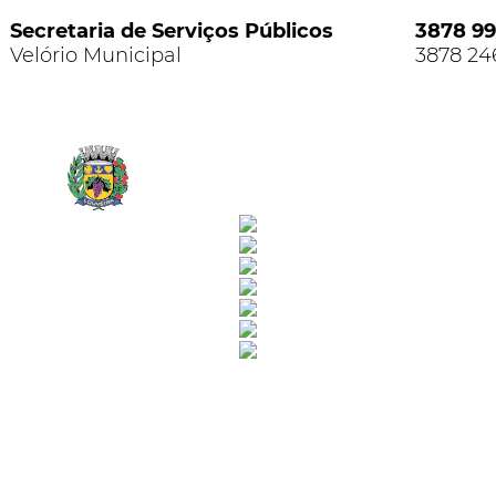
Secretaria de Serviços Públicos
3878 9
Velório Municipal
3878 24
Rua Catharina Calssavara Caldana, n° 451
Bairro Leitão - CEP: 13293-272 - Louveira/SP
faleconosco@louveira.sp.gov.br
(19) 3878-9700