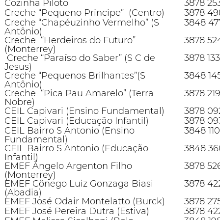
Cozinha Piloto
3878 25
Creche “Pequeno Príncipe” (Centro)
3878 49
Creche “Chapéuzinho Vermelho” (S
3848 47
Antônio)
Creche “Herdeiros do Futuro”
3878 52
(Monterrey)
Creche “Paraíso do Saber” (S C de
3878 13
Jesus)
Creche “Pequenos Brilhantes”(S
3848 14
Antônio)
Creche “Pica Pau Amarelo” (Terra
3878 21
Nobre)
CEIL Capivari (Ensino Fundamental)
3878 09
CEIL Capivari (Educação Infantil)
3878 09
CEIL Bairro S Antonio (Ensino
3848 11
Fundamental)
CEIL Bairro S Antonio (Educação
3848 36
Infantil)
EMEF Ângelo Argenton Filho
3878 52
(Monterrey)
EMEF Cônego Luiz Gonzaga Biasi
3878 42
(Abadia)
EMEF José Odair Montelatto (Burck)
3878 27
EMEF José Pereira Dutra (Estiva)
3878 42