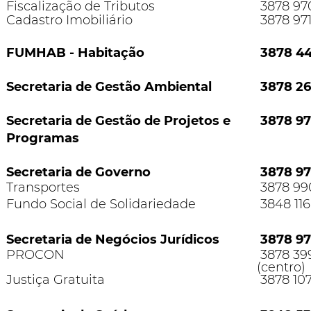
Fiscalização de Tributos
3878 970
Cadastro Imobiliário
3878 97
FUMHAB - Habitação
3878 4
Secretaria de Gestão Ambiental
3878 26
Secretaria de Gestão de Projetos e
3878 9
Programas
Secretaria de Governo
3878 97
Transportes
3878 99
Fundo Social de Solidariedade
3848 116
Secretaria de Negócios Jurídicos
3878 9
PROCON
3878 399
(centro)
Justiça Gratuita
3878 10