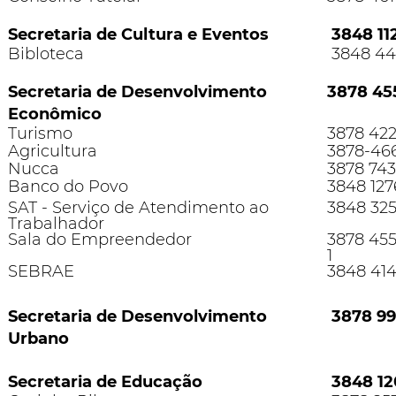
Secretaria de Cultura e Eventos
3848 112
Bibloteca
3848 4
Secretaria de Desenvolvimento
3878 45
Econômico
Turismo
3878 42
Agricultura
3878-46
Nucca
3878 74
Banco do Povo
3848 12
SAT - Serviço de Atendimento ao
3848 32
Trabalhador
Sala do Empreendedor
3878 45
1
SEBRAE
3848 41
Secretaria de Desenvolvimento
3878 99
Urbano
Secretaria de Educação
3848 12