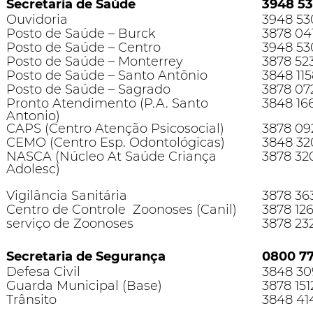
Secretaria de Saúde
3948 5
Ouvidoria
3948 53
Posto de Saúde – Burck
3878 04
Posto de Saúde – Centro
3948 53
Posto de Saúde – Monterrey
3878 52
Posto de Saúde – Santo Antônio
3848 115
Posto de Saúde – Sagrado
3878 07
Pronto Atendimento (P.A. Santo
3848 16
Antonio)
CAPS (Centro Atenção Psicosocial)
3878 09
CEMO (Centro Esp. Odontológicas)
3848 32
NASCA (Núcleo At Saúde Criança
3878 32
Adolesc)
Vigilância Sanitária
3878 36
Centro de Controle Zoonoses (Canil)
3878 12
serviço de Zoonoses
3878 23
Secretaria de Segurança
0800 77
Defesa Civil
3848 30
Guarda Municipal (Base)
3878 151
Trânsito
3848 41