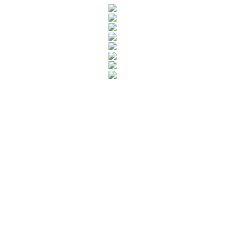
Rua Catharina Calssavara Caldana, n° 451
Bairro Leitão - CEP: 13293-272 - Louveira/SP
faleconosco@louveira.sp.gov.br
(19) 3878-9700
Mapa do Site