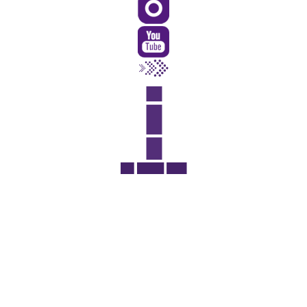
Rua Catharina Calssavara Caldana, n° 451
Bairro Leitão - CEP: 13293-272 - Louveira/SP
faleconosco@louveira.sp.gov.br
(19) 3878-9700