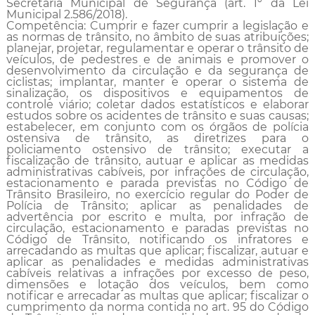
Secretaria Municipal de Segurança (art. 1º da Lei
Municipal 2.586/2018).
Competência: Cumprir e fazer cumprir a legislação e
as normas de trânsito, no âmbito de suas atribuições;
planejar, projetar, regulamentar e operar o trânsito de
veículos, de pedestres e de animais e promover o
desenvolvimento da circulação e da segurança de
ciclistas; implantar, manter e operar o sistema de
sinalização, os dispositivos e equipamentos de
controle viário; coletar dados estatísticos e elaborar
estudos sobre os acidentes de trânsito e suas causas;
estabelecer, em conjunto com os órgãos de polícia
ostensiva de trânsito, as diretrizes para o
policiamento ostensivo de trânsito; executar a
fiscalização de trânsito, autuar e aplicar as medidas
administrativas cabíveis, por infrações de circulação,
estacionamento e parada previstas no Código de
Trânsito Brasileiro, no exercício regular do Poder de
Polícia de Trânsito; aplicar as penalidades de
advertência por escrito e multa, por infração de
circulação, esta­cionamento e paradas previstas no
Código de Trânsito, notificando os infratores e
arrecadando as multas que aplicar; fiscalizar, autuar e
aplicar as penalidades e medidas administrativas
cabíveis relativas a in­frações por excesso de peso,
dimensões e lotação dos veículos, bem como
notificar e arrecadar as multas que aplicar; fiscalizar o
cumprimento da norma contida no art. 95 do Código