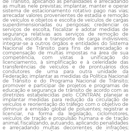
de Trânsito, aplicando as penalidades e arrecadando
as multas nele previstas; implantar, manter e operar
sistema de estacionamento rotativo pago nas vias;
arrecadar valores provenientes de estadia e remoção
de veículos e objetos e escolta de veículos de cargas
superdimensionadas ou perigosas; credenciar os
serviços de escolta, fiscalizar e adotar medidas de
segurança relativas aos ser­viços de remoção de
veículos, escolta e transporte de carga indivisíveis;
integrar-se a outros órgãos e entidades do Sistema
Nacional de Trânsito para fins de arreca­dação e
compensação de multas impostas na área de sua
competência, com vistas à unificação do
licenciamento, à simplificação e à celeridade das
transferências de veículos e de prontuários dos
condutores de uma para outra unidade da
Federação; implantar as medidas da Política Nacional
de Trânsito e do Programa Nacional de Trânsito;
promover e participar de projetos e programas de
educação e segurança de trânsito de acordo com as
diretrizes estabelecidas pelo CONTRAN; planejar e
implantar medidas para redução da circulação de
veículos e reorientação do tráfe­go com o objetivo de
diminuir a emissão global de poluentes; registrar e
licenciar, na forma da legislação, ciclomotores,
veículos de tração e propulsão humana e de tração
animal, fiscalizando, autuando, aplicando penalidades
e arrecadando multas decorrentes de infrações;