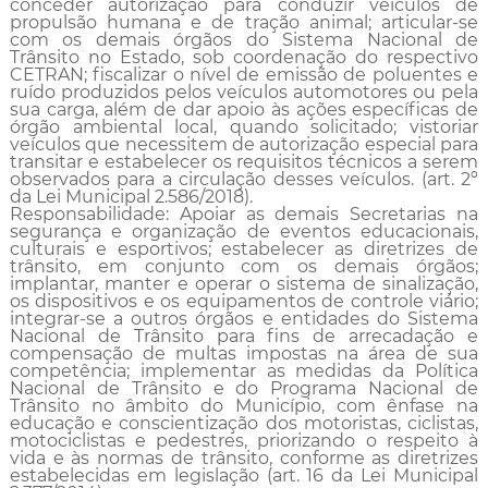
conceder autorização para conduzir veículos de
propulsão humana e de tração animal; articular-se
com os demais órgãos do Sistema Nacional de
Trânsito no Estado, sob coorde­nação do respectivo
CETRAN; fiscalizar o nível de emissão de poluentes e
ruído produzidos pelos veículos automotores ou pela
sua carga, além de dar apoio às ações específicas de
órgão ambiental local, quando solicitado; vistoriar
veículos que necessitem de autorização especial para
transitar e estabelecer os re­quisitos técnicos a serem
observados para a circulação desses veículos. (art. 2º
da Lei Municipal 2.586/2018).
Responsabilidade: Apoiar as demais Secretarias na
segurança e organização de eventos educacionais,
culturais e esportivos; estabelecer as diretrizes de
trânsito, em conjunto com os demais órgãos;
implantar, manter e operar o sistema de sinalização,
os dispositivos e os equipamentos de controle viário;
integrar-se a outros órgãos e entidades do Sistema
Nacional de Trânsito para fins de arrecadação e
compensação de multas impostas na área de sua
competência; implementar as medidas da Política
Nacional de Trânsito e do Programa Nacional de
Trânsito no âmbito do Município, com ênfase na
educação e conscientização dos motoristas, ciclistas,
motociclistas e pedestres, priorizando o respeito à
vida e às normas de trânsito, conforme as diretrizes
estabelecidas em legislação (art. 16 da Lei Municipal