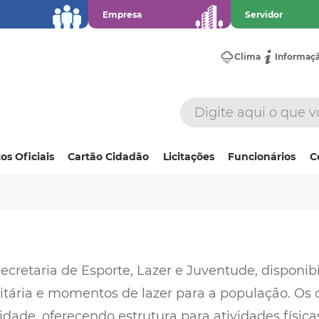
Empresa
Servidor
Clima
Informaç
os Oficiais
Cartão Cidadão
Licitações
Funcionários
C
ecretaria de Esporte, Lazer e Juventude, disponib
itária e momentos de lazer para a população. Os 
cidade, oferecendo estrutura para atividades físic