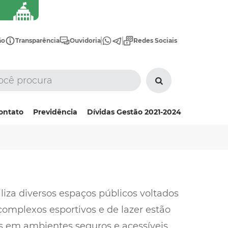
ão
Transparência
Ouvidoria
Redes Sociais
ontato
Previdência
Dívidas Gestão 2021-2024
iliza diversos espaços públicos voltados
complexos esportivos e de lazer estão
as em ambientes seguros e acessíveis.