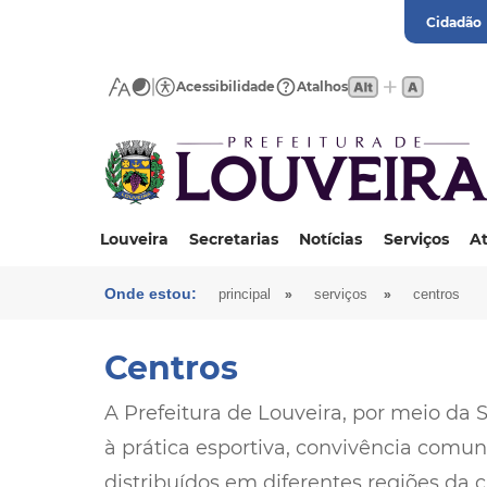
Cidadão
Acessibilidade
Atalhos
Louveira
Secretarias
Notícias
Serviços
At
Onde estou:
»
»
principal
serviços
centros
Centros
A Prefeitura de Louveira, por meio da S
à prática esportiva, convivência comun
distribuídos em diferentes regiões da 