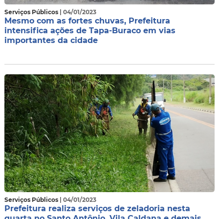
Serviços Públicos
| 04/01/2023
Mesmo com as fortes chuvas, Prefeitura
intensifica ações de Tapa-Buraco em vias
importantes da cidade
Serviços Públicos
| 04/01/2023
Prefeitura realiza serviços de zeladoria nesta
quarta no Santo Antônio, Vila Caldana e demais