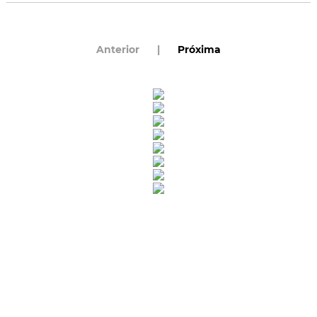
Anterior
|
Próxima
Rua Catharina Calssavara Caldana, n° 451
Bairro Leitão - CEP: 13293-272 - Louveira/SP
faleconosco@louveira.sp.gov.br
(19) 3878-9700