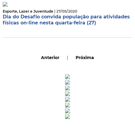
Esporte, Lazer e Juventude
| 27/05/2020
Dia do Desafio convida população para atividades
físicas on-line nesta quarta-feira (27)
Anterior
|
Próxima
Rua Catharina Calssavara Caldana, n° 451
Bairro Leitão - CEP: 13293-272 - Louveira/SP