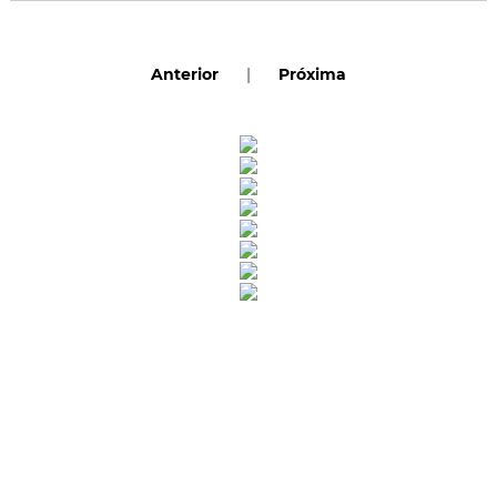
Anterior
|
Próxima
Rua Catharina Calssavara Caldana, n° 451
Bairro Leitão - CEP: 13293-272 - Louveira/SP
faleconosco@louveira.sp.gov.br
(19) 3878-9700