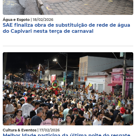
Água e Esgoto
| 18/02/2026
SAE finaliza obra de substituição de rede de água
do Capivari nesta terça de carnaval
Cultura & Eventos
| 17/02/2026
Melhor Idade participa da última noite do resgate