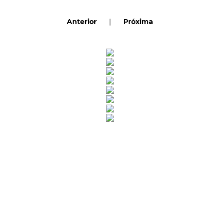
Anterior
|
Próxima
Rua Catharina Calssavara Caldana, n° 451
Bairro Leitão - CEP: 13293-272 - Louveira/SP
faleconosco@louveira.sp.gov.br
(19) 3878-9700