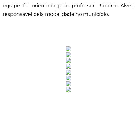
equipe foi orientada pelo professor Roberto Alves,
responsável pela modalidade no município.
Rua Catharina Calssavara Caldana, n° 451
Bairro Leitão - CEP: 13293-272 - Louveira/SP
faleconosco@louveira.sp.gov.br
(19) 3878-9700