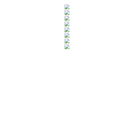
Rua Catharina Calssavara Caldana, n° 451
Bairro Leitão - CEP: 13293-272 - Louveira/SP
faleconosco@louveira.sp.gov.br
(19) 3878-9700
Mapa do Site