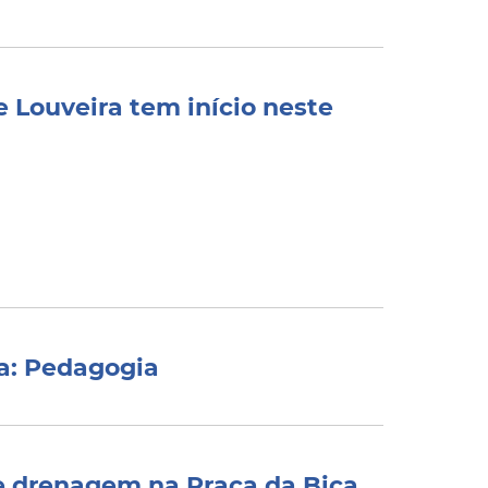
 Louveira tem início neste
a: Pedagogia
de drenagem na Praça da Bica