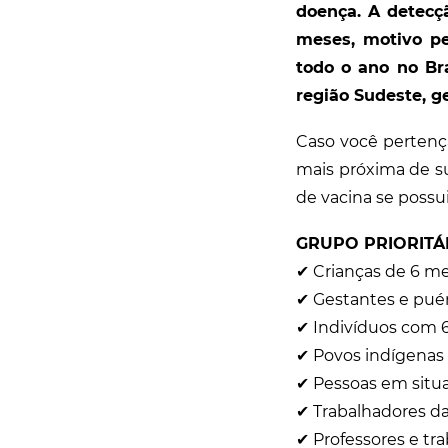
doença. A detecç
meses, motivo pe
todo o ano no Br
região Sudeste, g
Caso você pertenç
mais próxima de s
de vacina se possui
GRUPO PRIORITÁ
✔ Crianças de 6 mes
✔ Gestantes e puér
✔ Indivíduos com 6
✔ Povos indígenas 
✔ Pessoas em situa
✔ Trabalhadores da
✔ Professores e tra