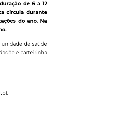
duração de 6 a 12
za circula durante
tações do ano. Na
no.
a unidade de saúde
adão e carteirinha
to).