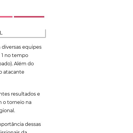
 diversas equipes
 a 1 no tempo
ábado). Além do
 o atacante
tes resultados e
m o torneio na
gional.
importância dessas
issionais da