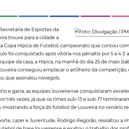
 Secretaria de Esportes da
ira trouxe para a cidade a
a Copa Hípica de Futebol, campeonato que contou com
lo foi conquistado após vitória nos pênaltis por 5 a 4 (1
equipe da casa, a Hípica, na manhã do dia 25 de maio (s
 Louveira conseguiu emplacar o artilheiro da competição,
, que assinalou novegols.
 e garra, as equipes louveirense conquistaram excelen
or três vezes, já que os times sub-13 e sub-17 terminara
 mostrando a força do futebol de Louveira no cenário re
porte, Lazer e Juventude, Rodrigo Regorão, ressaltou a 
utebol de base louveirense e exaltou o trabalho dos prof