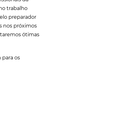
imo trabalho
pelo preparador
es nos próximos
staremos ótimas
 para os