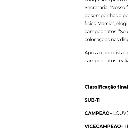
Secretaria. “Nosso 
desempenhado pelos
físico Márcio”, elo
campeonatos. “Se 
colocações nas dis
Após a conquista, 
campeonatos reali
Classificação final
SUB-11
CAMPEÃO
– LOUV
VICECAMPEÃO
– 