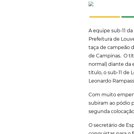
A equipe sub-11 da
Prefeitura de Louve
taça de campeão d
de Campinas. O títu
normal) diante da 
título, o sub-11 de
Leonardo Rampasso
Com muito empenho
subiram ao pódio p
segunda colocação,
O secretário de Es
conquistas para o f