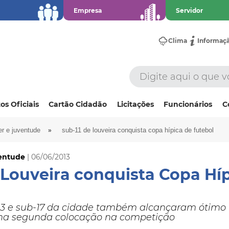
Empresa
Servidor
Clima
Informaç
os Oficiais
Cartão Cidadão
Licitações
Funcionários
C
»
er e juventude
sub-11 de louveira conquista copa hípica de futebol
ventude
| 06/06/2013
 Louveira conquista Copa Hí
13 e sub-17 da cidade também alcançaram ótimo 
na segunda colocação na competição