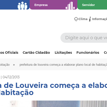
Empresa
Servidor
Clima
Informaç
os Oficiais
Cartão Cidadão
Licitações
Funcionários
C
»
bitação
prefeitura de louveira começa a elaborar plano local de habitaç
| 04/12/2013
a de Louveira começa a elab
Habitação