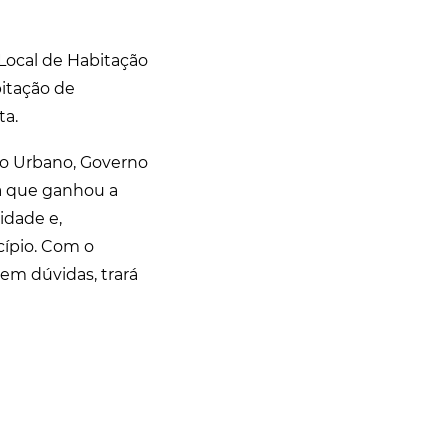
 Local de Habitação
bitação de
ta.
to Urbano, Governo
a que ganhou a
idade e,
cípio. Com o
em dúvidas, trará