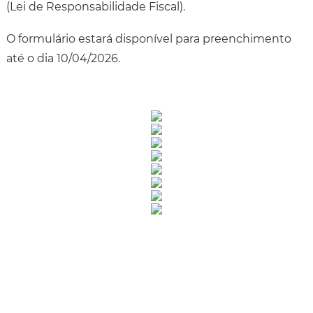
(Lei de Responsabilidade Fiscal).
O formulário estará disponível para preenchimento
até o dia 10/04/2026.
Rua Catharina Calssavara Caldana, n° 451
Bairro Leitão - CEP: 13293-272 - Louveira/SP
faleconosco@louveira.sp.gov.br
(19) 3878-9700