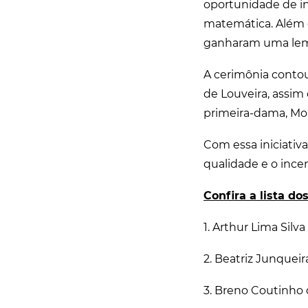
oportunidade de in
matemática. Além 
ganharam uma lem
A cerimônia contou
de Louveira, assim 
primeira-dama, Mon
Com essa iniciativ
qualidade e o ince
Confira a lista d
1. Arthur Lima Silva
2. Beatriz Junqueir
3. Breno Coutinho d