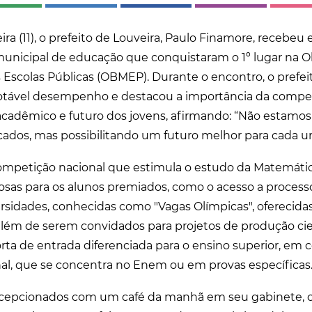
ira (11), o prefeito de Louveira, Paulo Finamore, recebe
municipal de educação que conquistaram o 1º lugar na Ol
Escolas Públicas (OBMEP). Durante o encontro, o prefei
otável desempenho e destacou a importância da compet
cadêmico e futuro dos jovens, afirmando: “Não estamo
cados, mas possibilitando um futuro melhor para cada u
petição nacional que estimula o estudo da Matemátic
osas para os alunos premiados, como o acesso a processo
rsidades, conhecidas como "Vagas Olímpicas", oferecidas
ém de serem convidados para projetos de produção cient
ta de entrada diferenciada para o ensino superior, em
onal, que se concentra no Enem ou em provas específicas
ecepcionados com um café da manhã em seu gabinete, 