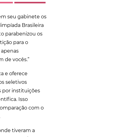
u em seu gabinete os
impíada Brasileira
to parabenizou os
ição para o
s apenas
m de vocês.”
a e oferece
s seletivos
 por instituições
ífica. Isso
 comparação com o
.
onde tiveram a