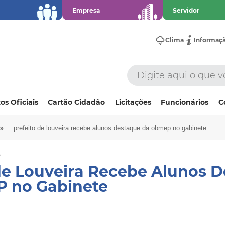
Empresa
Servidor
Clima
Informaç
os Oficiais
Cartão Cidadão
Licitações
Funcionários
C
»
prefeito de louveira recebe alunos destaque da obmep no gabinete
5
de Louveira Recebe Alunos 
 no Gabinete