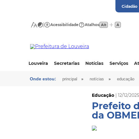
Cidadão
Acessibilidade
Atalhos
Louveira
Secretarias
Notícias
Serviços
At
Onde estou:
»
»
principal
notícias
educação
Educação
| 12/12/202
Prefeito 
da OBMEP