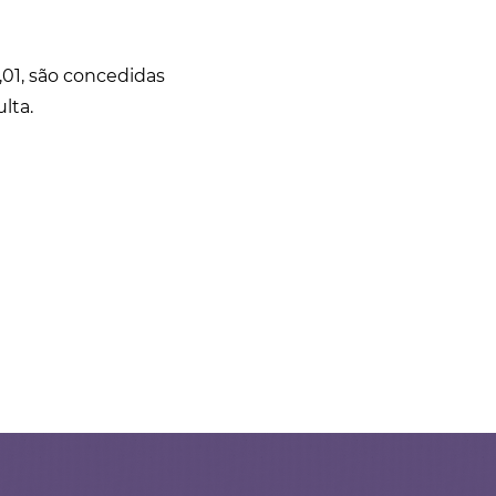
01, são concedidas
lta.