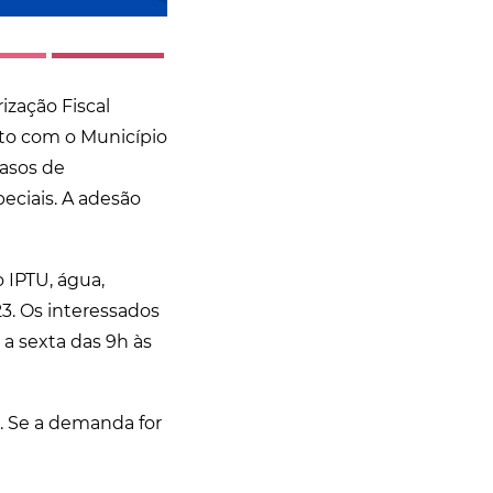
zação Fiscal
ito com o Município
asos de
eciais. A adesão
 IPTU, água,
3. Os interessados
a sexta das 9h às
s. Se a demanda for