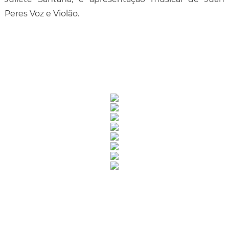
Peres Voz e Violão.
Rua Catharina Calssavara Caldana, n° 451
Bairro Leitão - CEP: 13293-272 - Louveira/SP
faleconosco@louveira.sp.gov.br