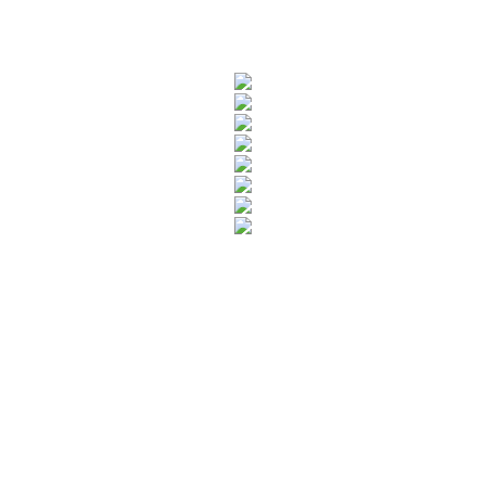
Rua Catharina Calssavara Caldana, n° 451
Bairro Leitão - CEP: 13293-272 - Louveira/SP
faleconosco@louveira.sp.gov.br
(19) 3878-9700
Mapa do Site