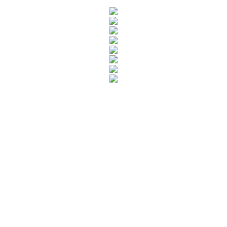
Rua Catharina Calssavara Caldana, n° 451
Bairro Leitão - CEP: 13293-272 - Louveira/SP
faleconosco@louveira.sp.gov.br
(19) 3878-9700
Mapa do Site