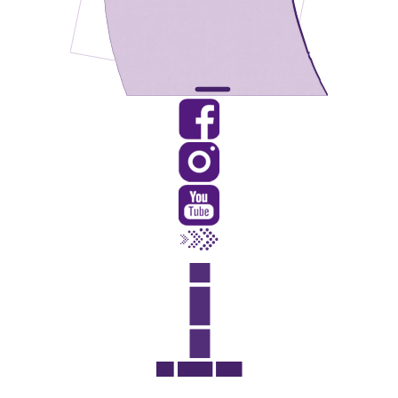
Rua Catharina Calssavara Caldana, n° 451