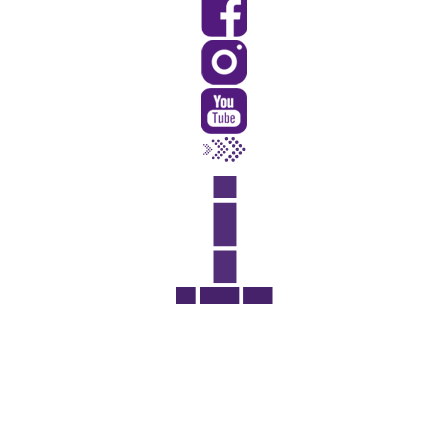
Rua Catharina Calssavara Caldana, n° 451
Bairro Leitão - CEP: 13293-272 - Louveira/SP
faleconosco@louveira.sp.gov.br
(19) 3878-9700