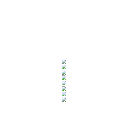
Rua Catharina Calssavara Caldana, n° 451
Bairro Leitão - CEP: 13293-272 - Louveira/SP
faleconosco@louveira.sp.gov.br