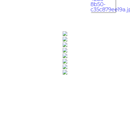
Rua Catharina Calssavara Caldana, n° 451
Bairro Leitão - CEP: 13293-272 - Louveira/SP
faleconosco@louveira.sp.gov.br
(19) 3878-9700