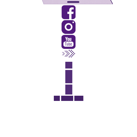
Rua Catharina Calssavara Caldana, n° 451
Bairro Leitão - CEP: 13293-272 - Louveira/SP
faleconosco@louveira.sp.gov.br