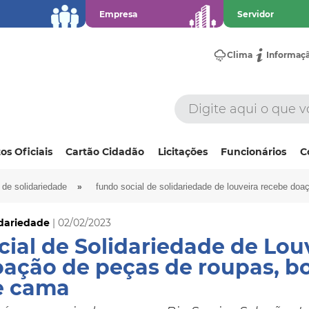
Empresa
Servidor
Clima
Informaç
os Oficiais
Cartão Cidadão
Licitações
Funcionários
C
»
 de solidariedade
fundo social de solidariedade de louveira recebe do
idariedade
| 02/02/2023
ial de Solidariedade de Lou
ação de peças de roupas, bo
e cama