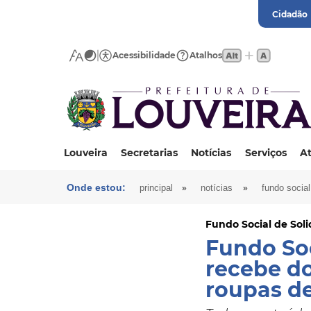
Cidadão
Acessibilidade
Atalhos
Louveira
Secretarias
Notícias
Serviços
At
Onde estou:
»
»
principal
notícias
fundo social
Fundo Social de Sol
Fundo Soc
recebe do
roupas d