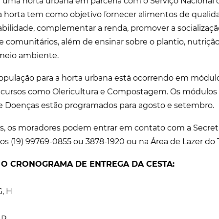
uma horta urbana em parceria com o Serviço Nacional
a horta tem como objetivo fornecer alimentos de quali
abilidade, complementar a renda, promover a socialização
 e comunitários, além de ensinar sobre o plantio, nutriçã
 meio ambiente.
população para a horta urbana está ocorrendo em módul
ecursos como Olericultura e Compostagem. Os módulos 
 e Doenças estão programados para agosto e setembro.
s, os moradores podem entrar em contato com a Secreta
os (19) 99769-0855 ou 3878-1920 ou na Área de Lazer do 
 O CRONOGRAMA DE ENTREGA DA CESTA:
 G, H
, P