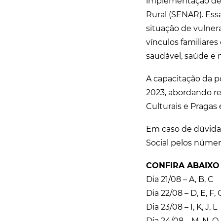
implementação de 
Rural (SENAR). Ess
situação de vulner
vínculos familiares
saudável, saúde e
A capacitação da 
2023, abordando r
Culturais e Pragas
Em caso de dúvida
Social pelos númer
CONFIRA ABAIXO
Dia 21/08 – A, B, C
Dia 22/08 – D, E, F,
Dia 23/08 – I, K, J, L
Dia 24/08 – M, N, O