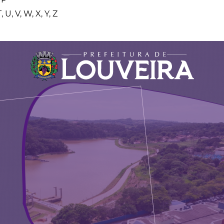
, U, V, W, X, Y, Z