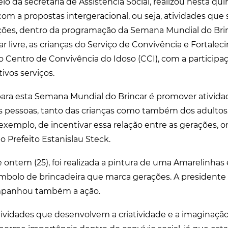
o da secretaria de Assistência Social, realizou nesta quint
com a propostas intergeracional, ou seja, atividades que s
ções, dentro da programação da Semana Mundial do Brin
ar livre, as crianças do Serviço de Convivência e Fortale
 do Centro de Convivência do Idoso (CCI), com a particip
ivos serviços.
 para esta Semana Mundial do Brincar é promover ativid
as pessoas, tanto das crianças como também dos adultos
exemplo, de incentivar essa relação entre as gerações,
o Prefeito Estanislau Steck.
ontem (25), foi realizada a pintura de uma Amarelinhas
ímbolo de brincadeira que marca gerações. A presidente 
ompanhou também a ação.
tividades que desenvolvem a criatividade e a imaginação