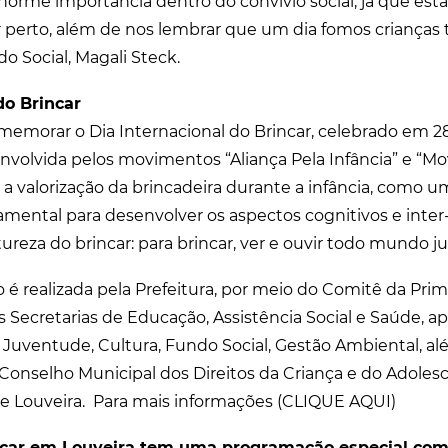
norme importância dentro do convívio social, já que e
 perto, além de nos lembrar que um dia fomos crianças
o Social, Magali Steck.
o Brincar
morar o Dia Internacional do Brincar, celebrado em 28
nvolvida pelos movimentos “Aliança Pela Infância” e “
sa a valorização da brincadeira durante a infância, como u
ental para desenvolver os aspectos cognitivos e inter-
ureza do brincar: para brincar, ver e ouvir todo mundo ju
 é realizada pela Prefeitura, por meio do Comitê da Prim
 Secretarias de Educação, Assistência Social e Saúde, ap
e Juventude, Cultura, Fundo Social, Gestão Ambiental, al
onselho Municipal dos Direitos da Criança e do Adolesc
de Louveira. Para mais informações (CLIQUE AQUI)
car em Louveira tem uma programação especial com