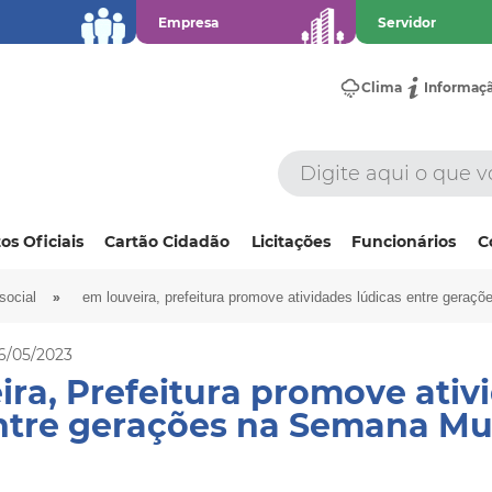
Empresa
Servidor
Clima
Informaç
os Oficiais
Cartão Cidadão
Licitações
Funcionários
C
»
social
em louveira, prefeitura promove atividades lúdicas entre geraç
6/05/2023
ra, Prefeitura promove ativ
entre gerações na Semana Mu