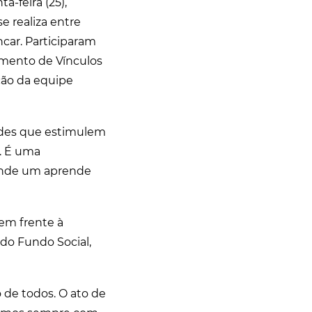
a-feira (25),
e realiza entre
car. Participaram
cimento de Vínculos
ação da equipe
ades que estimulem
. É uma
 onde um aprende
 em frente à
do Fundo Social,
 de todos. O ato de