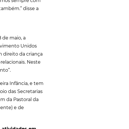
stamos sempre com
 também.” disse a
 de maio, a
Movimento Unidos
m direito da criança
relacionais. Neste
nto”.
eira Infância, e tem
oio das Secretarias
ém da Pastoral da
ente) e de
 atividades em