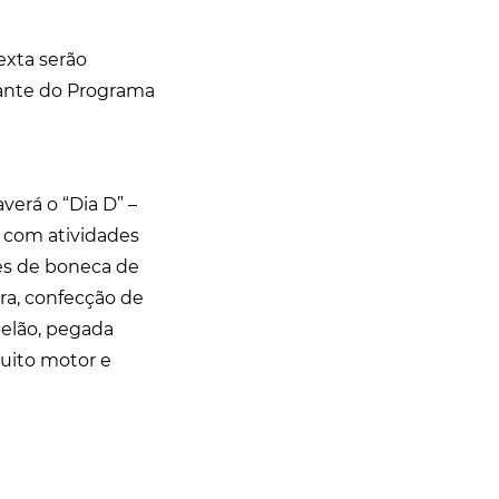
exta serão
pante do Programa
averá o “Dia D” –
 com atividades
ções de boneca de
ura, confecção de
apelão, pegada
cuito motor e