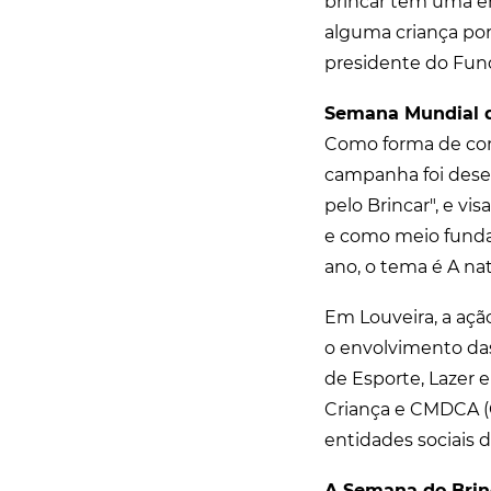
brincar tem uma e
alguma criança por
presidente do Fund
Semana Mundial d
Como forma de come
campanha foi dese
pelo Brincar", e vi
e como meio fundam
ano, o tema é A nat
Em Louveira, a ação
o envolvimento das
de Esporte, Lazer 
Criança e CMDCA (C
entidades sociais 
A Semana do Brin