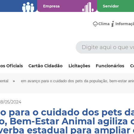
Empresa
Servidor
Clima
Informaç
os Oficiais
Cartão Cidadão
Licitações
Funcionários
C
»
ental
em avanço para o cuidado dos pets da população, bem-estar anim
28/05/2024
 para o cuidado dos pets d
, Bem-Estar Animal agiliza 
verba estadual para ampliar