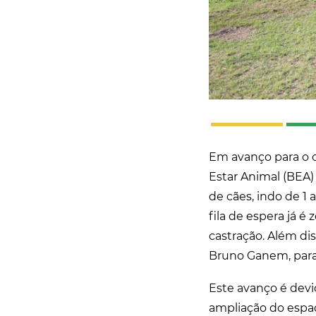
Em avanço para o c
Estar Animal (BEA) 
de cães, indo de 1 
fila de espera já é
castração. Além di
Bruno Ganem, para 
Este avanço é devi
ampliação do espaç