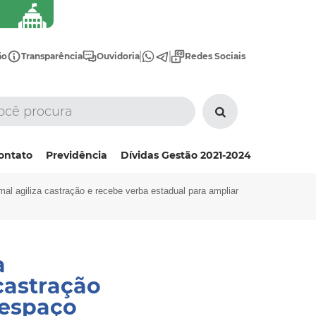
ão
Transparência
Ouvidoria
Redes Sociais
ontato
Previdência
Dívidas Gestão 2021-2024
al agiliza castração e recebe verba estadual para ampliar
a
castração
 espaço