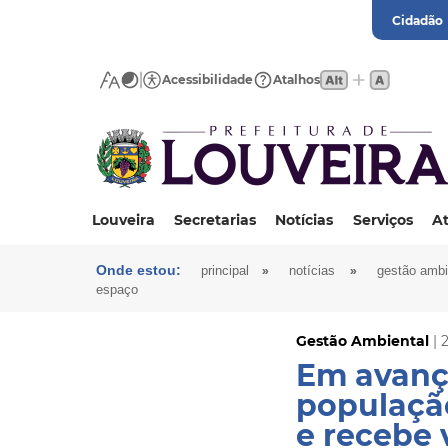
Cidadão
Acessibilidade
Atalhos
Louveira
Secretarias
Notícias
Serviços
At
Onde estou:
»
»
principal
notícias
gestão ambi
espaço
Gestão Ambiental
| 
Em avanço
população
e recebe 