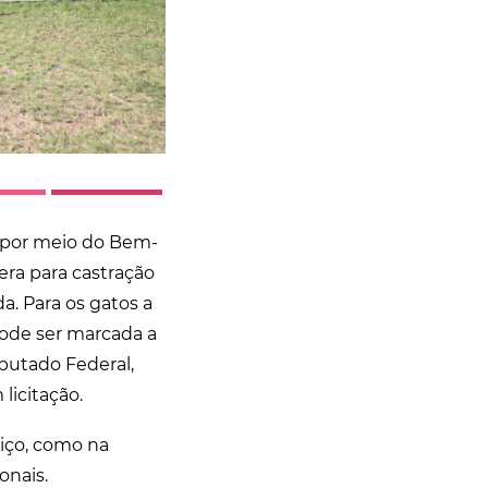
, por meio do Bem-
era para castração
a. Para os gatos a
 pode ser marcada a
putado Federal,
licitação.
viço, como na
onais.