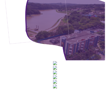
Rua Catharina Calssavara Caldana, n° 451
Bairro Leitão - CEP: 13293-272 - Louveira/SP
faleconosco@louveira.sp.gov.br