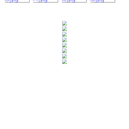
Rua Catharina Calssavara Caldana, n° 451
Bairro Leitão - CEP: 13293-272 - Louveira/SP
faleconosco@louveira.sp.gov.br
(19) 3878-9700
Mapa do Site