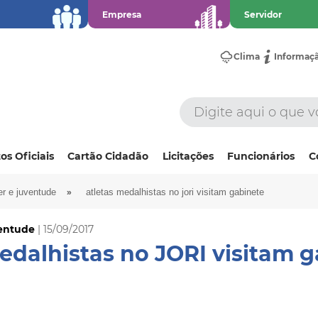
Empresa
Servidor
Clima
Informaç
os Oficiais
Cartão Cidadão
Licitações
Funcionários
C
»
er e juventude
atletas medalhistas no jori visitam gabinete
ventude
| 15/09/2017
edalhistas no JORI visitam 