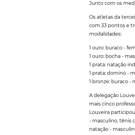
Junto com os meda
Os atletas da terc
com 33 pontos e tr
modalidades:
1 ouro: buraco - fe
1 ouro: bocha - ma
1 prata: natação in
1 prata: dominó - 
1 bronze: buraco - 
A delegação Louvei
mais cinco profess
Louveira participou
- masculino, tênis
natação - masculin