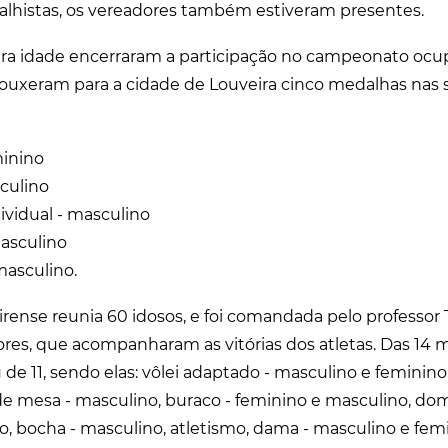
lhistas, os vereadores também estiveram presentes.
eira idade encerraram a participação no campeonato ocup
ouxeram para a cidade de Louveira cinco medalhas nas 
minino
sculino
dividual - masculino
masculino
masculino.
rense reunia 60 idosos, e foi comandada pelo professor T
ores, que acompanharam as vitórias dos atletas. Das 14 
 de 11, sendo elas: vôlei adaptado - masculino e feminino,
 de mesa - masculino, buraco - feminino e masculino, do
o, bocha - masculino, atletismo, dama - masculino e femi