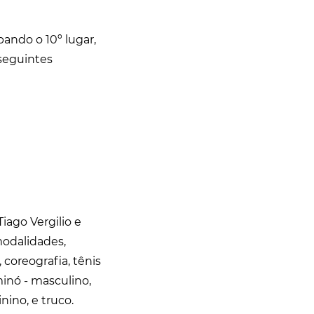
ando o 10º lugar,
seguintes
iago Vergilio e
modalidades,
 coreografia, tênis
minó - masculino,
nino, e truco.