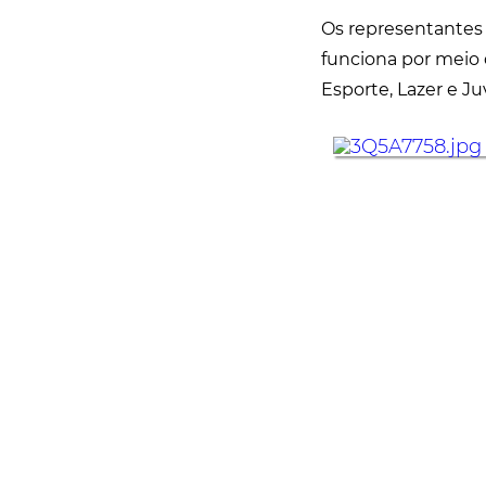
Os representantes 
funciona por meio 
Esporte, Lazer e J
Rua Catharina Calssavara Caldana, n° 451
Bairro Leitão - CEP: 13293-272 - Louveira/SP
faleconosco@louveira.sp.gov.br