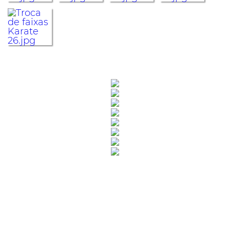
Rua Catharina Calssavara Caldana, n° 451
Bairro Leitão - CEP: 13293-272 - Louveira/SP
faleconosco@louveira.sp.gov.br
(19) 3878-9700