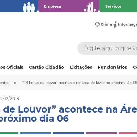
Empresa
Servidor
Clima
Informaç
os Oficiais
Cartão Cidadão
Licitações
Funcionários
C
»
ventos
“24 horas de louvor” acontece na área de lazer no próximo dia 0
02/12/2013
 de Louvor” acontece na Ár
próximo dia 06