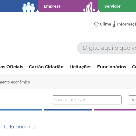
Empresa
Servidor
Clima
Informaç
os Oficiais
Cartão Cidadão
Licitações
Funcionários
C
mento econômico
mento Econômico