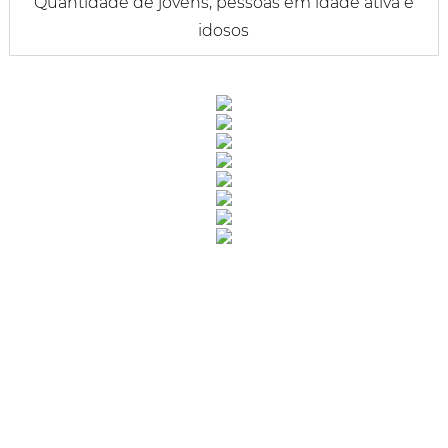
Quantidade de jovens, pessoas em idade ativa e
idosos
Rua Catharina Calssavara Caldana, n° 451
Bairro Leitão - CEP: 13293-272 - Louveira/SP
faleconosco@louveira.sp.gov.br
(19) 3878-9700