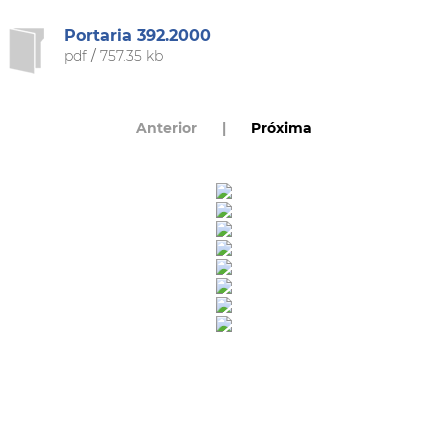
Portaria 392.2000
pdf
/
757.35 kb
Anterior
|
Próxima
Rua Catharina Calssavara Caldana, n° 451
Bairro Leitão - CEP: 13293-272 - Louveira/SP
faleconosco@louveira.sp.gov.br