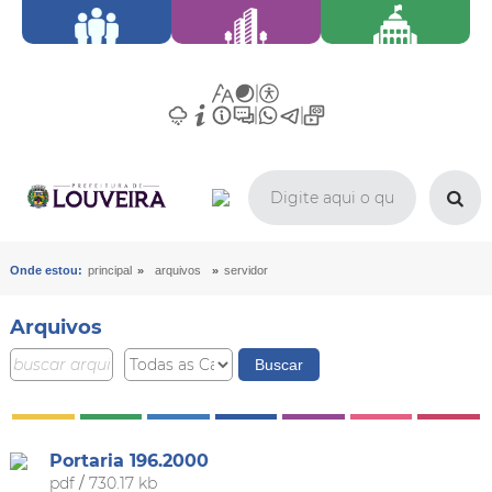
»
»
Onde estou:
principal
arquivos
servidor
Arquivos
Portaria 196.2000
pdf
/
730.17 kb