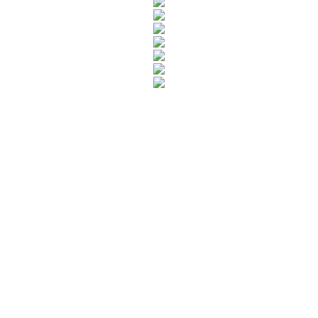
Rua Catharina Calssavara Caldana, n° 451
Bairro Leitão - CEP: 13293-272 - Louveira/SP
faleconosco@louveira.sp.gov.br
(19) 3878-9700
Mapa do Site