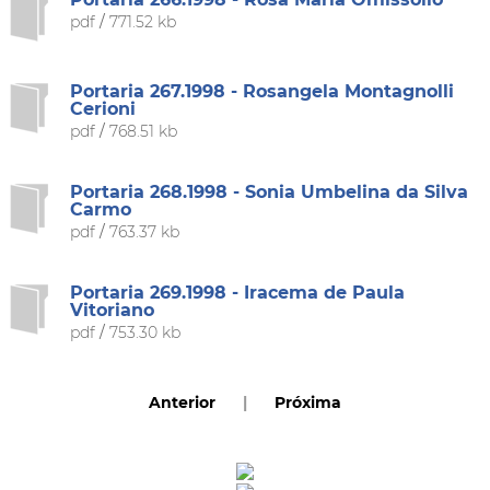
pdf
/
771.52 kb
Portaria 267.1998 - Rosangela Montagnolli
Cerioni
pdf
/
768.51 kb
Portaria 268.1998 - Sonia Umbelina da Silva
Carmo
pdf
/
763.37 kb
Portaria 269.1998 - Iracema de Paula
Vitoriano
pdf
/
753.30 kb
Anterior
|
Próxima