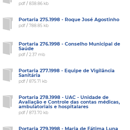
pdf
/
838.86 kb
Portaria 275.1998 - Roque José Agostinho
pdf
/
788.85 kb
Portaria 276.1998 - Conselho Municipal de
Saúde
pdf
/
2.37 mb
Portaria 277.1998 - Equipe de Vigilância
Sanitária
pdf
/
875.71 kb
Portaria 278.1998 - UAC - Unidade de
Avaliação e Controle das contas médicas,
ambulatoriais e hospitalares
pdf
/
873.70 kb
Portaria 279.1998 - Maria de Fátima Luna