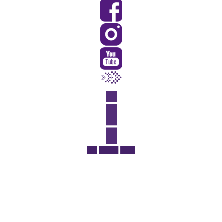
Rua Catharina Calssavara Caldana, n° 451
Bairro Leitão - CEP: 13293-272 - Louveira/SP
faleconosco@louveira.sp.gov.br
(19) 3878-9700