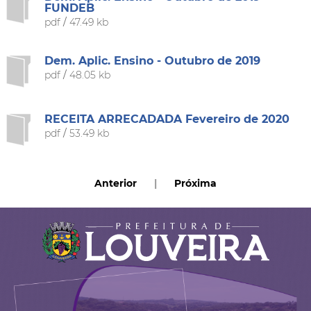
FUNDEB
pdf
/
47.49 kb
Dem. Aplic. Ensino - Outubro de 2019
pdf
/
48.05 kb
RECEITA ARRECADADA Fevereiro de 2020
pdf
/
53.49 kb
Anterior
|
Próxima